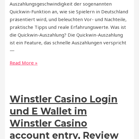
Auszahlungsgeschwindigkeit der sogenannten
Quickwin-Funktion an, wie sie Spielern in Deutschland
präsentiert wird, und beleuchten Vor- und Nachteile,
praktische Tipps und reale Erfahrungswerte. Was ist
die Quickwin-Auszahlung? Die Quickwin-Auszahlung
ist ein Feature, das schnelle Auszahlungen verspricht
—
Review:
Read More »
QuickAppCasino.de,
Wie
schnell
funktioniert
Winstler Casino Login
die
und E Wallet im
Quickwin
Casino
Winstler Casino
Auszahlung?
account entry, Review