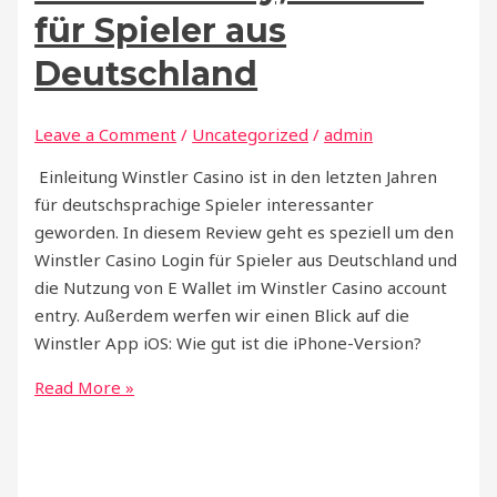
für Spieler aus
Deutschland
Leave a Comment
/
Uncategorized
/
admin
Einleitung Winstler Casino ist in den letzten Jahren
für deutschsprachige Spieler interessanter
geworden. In diesem Review geht es speziell um den
Winstler Casino Login für Spieler aus Deutschland und
die Nutzung von E Wallet im Winstler Casino account
entry. Außerdem werfen wir einen Blick auf die
Winstler App iOS: Wie gut ist die iPhone-Version?
Winstler
Read More »
Casino
Login
und
E